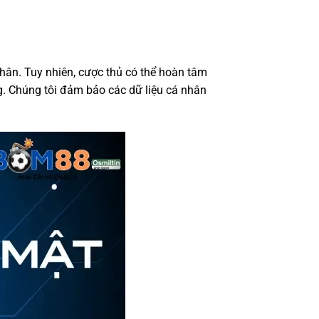
nhân. Tuy nhiên, cược thủ có thể hoàn tâm
g. Chúng tôi đảm bảo các dữ liệu cá nhân