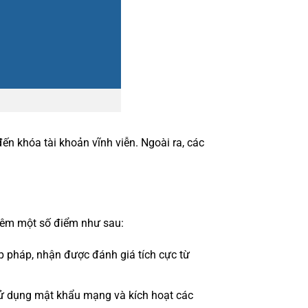
n khóa tài khoản vĩnh viễn. Ngoài ra, các
hêm một số điểm như sau:
p pháp, nhận được đánh giá tích cực từ
 Sử dụng mật khẩu mạng và kích hoạt các