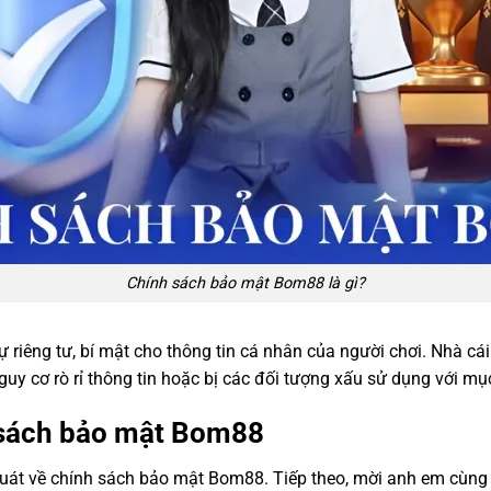
Chính sách bảo mật Bom88 là gì?
 riêng tư, bí mật cho thông tin cá nhân của người chơi. Nhà cá
guy cơ rò rỉ thông tin hoặc bị các đối tượng xấu sử dụng với mục
 sách bảo mật Bom88
quát về
chính sách bảo mật
Bom88. Tiếp theo, mời anh em cùng ch