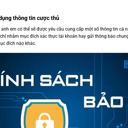
dụng thông tin cược thủ
i, anh em có thể sẽ được yêu cầu cung cấp một số thông tin cá 
u chỉ nhằm mục đích xác thực tài khoản hay gửi thông báo chun
mục đích nào khác.