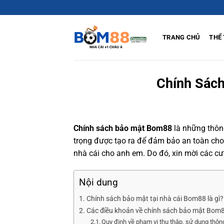
Bỏ
qua
nội
TRANG CHỦ
THỂ
dung
Chính Sác
Chính sách bảo mật
Bom88
là những thông
trọng được tạo ra để đảm bảo an toàn cho 
nhà cái cho anh em. Do đó, xin mời các cư
Nội dung
Chính sách bảo mật tại nhà cái Bom88 là gì?
Các điều khoản về chính sách bảo mật Bom
Quy định về phạm vi thu thập, sử dụng thôn