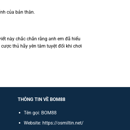
ính của bản thân.
 viết này chắc chắn rằng anh em đã hiểu
cược thủ hãy yên tâm tuyệt đối khi chơi
THÔNG TIN VỀ BOM88
Tên gọi: BOM88
Website: https://osmiltin.net/