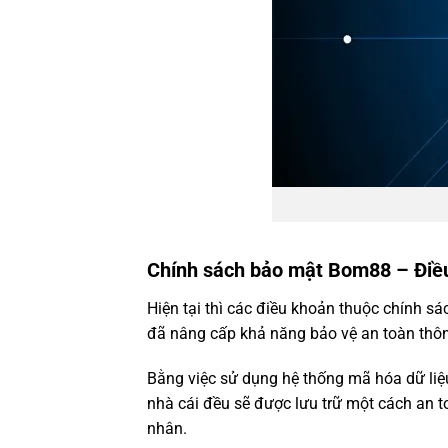
Chính sách bảo mật Bom88 – Điều
Hiện tại thì các điều khoản thuộc
chính sá
đã nâng cấp khả năng bảo vệ an toàn thôn
Bằng việc sử dụng hệ thống mã hóa dữ liệu 
nhà cái đều sẽ được lưu trữ một cách an t
nhân.