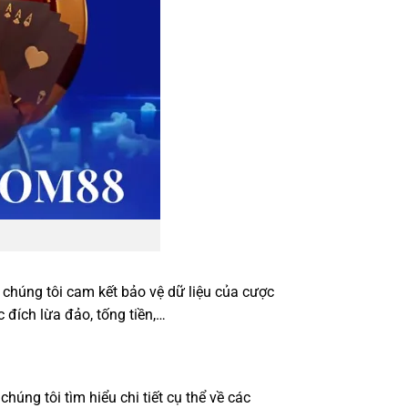
i chúng tôi cam kết bảo vệ dữ liệu của cược
 đích lừa đảo, tống tiền,…
úng tôi tìm hiểu chi tiết cụ thể về các