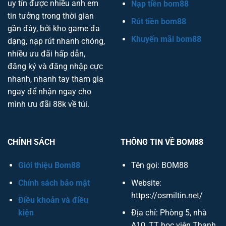
uy tín được nhiều anh em
Nạp tiền bom88
tin tưởng trong thời gian
Rút tiền bom88
gần đây, bởi kho game đa
Khuyến mãi bom88
dạng, nạp rút nhanh chóng,
nhiều ưu đãi hấp dẫn,
đăng ký và đăng nhập cực
nhanh, nhanh tay tham gia
ngay để nhận ngay cho
mình ưu đãi 88k về túi.
CHÍNH SÁCH
THÔNG TIN VỀ BOM88
Giới thiệu Bom88
Tên gọi: BOM88
Chính sách bảo mật
Website:
https://osmiltin.net/
Điều khoản và điều
kiện
Địa chỉ: Phòng 5, nhà
A10, TT học viện Thanh