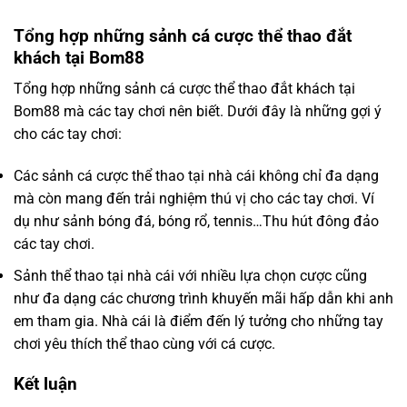
Tổng hợp những sảnh cá cược thể thao đắt
khách tại Bom88
Tổng hợp những sảnh cá cược thể thao đắt khách tại
Bom88 mà các tay chơi nên biết. Dưới đây là những gợi ý
cho các tay chơi:
Các sảnh cá cược thể thao tại nhà cái không chỉ đa dạng
mà còn mang đến trải nghiệm thú vị cho các tay chơi. Ví
dụ như sảnh bóng đá, bóng rổ, tennis…Thu hút đông đảo
các tay chơi.
Sảnh thể thao tại nhà cái với nhiều lựa chọn cược cũng
như đa dạng các chương trình khuyến mãi hấp dẫn khi anh
em tham gia. Nhà cái là điểm đến lý tưởng cho những tay
chơi yêu thích thể thao cùng với cá cược.
Kết luận