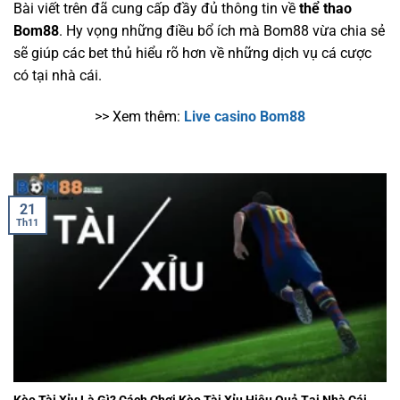
Bài viết trên đã cung cấp đầy đủ thông tin về
thể thao
Bom88
. Hy vọng những điều bổ ích mà Bom88 vừa chia sẻ
sẽ giúp các bet thủ hiểu rõ hơn về những dịch vụ cá cược
có tại nhà cái.
>> Xem thêm:
Live casino Bom88
21
Th11
Kèo Tài Xỉu Là Gì? Cách Chơi Kèo Tài Xỉu Hiệu Quả Tại Nhà Cái