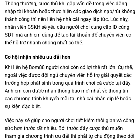
Thông thường, cược thủ khi gặp vấn đề trong việc đăng
nhập tài khoản hoặc thực hiện các giao dịch nạp/rút không
thành công thì nên liên hệ nhà cái ngay lập tức. Lúc này,
nhân viên CSKH sẽ yêu cầu người chơi cung cấp ID cùng
SĐT mà anh em dùng để tạo tài khoản để chuyên viên có
thể hỗ trợ nhanh chóng nhất có thể.
Cơ hội nhận nhiều ưu đãi hơn
Khi
liên hệ Bom88
người chơi còn có lợi thế rất lớn. Cụ thể,
ngoài việc được đội ngũ chuyên viên hỗ trợ giải quyết các
trường hợp phát sinh trong quá trình chơi cá cược tại đây.
Anh em còn được nhận thông báo mới nhất về thông tin
các chương trình khuyến mãi tại nhà cái nhân dịp lễ hoặc
sự kiện đặc biệt.
Việc này sẽ giúp cho người chơi tiết kiệm thời gian và công
sức hơn trước rất nhiều. Bởi trước đây cược thủ muốn
tham gia chương trình ưu đãi thì phải tự chủ động theo dõi