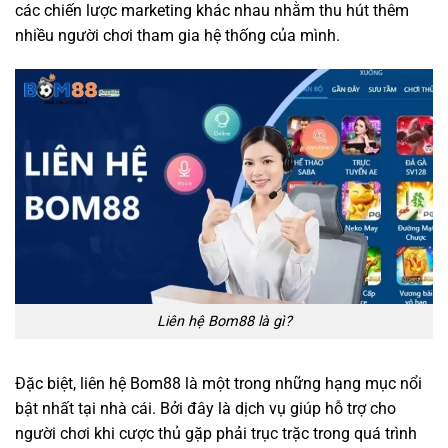
các chiến lược marketing khác nhau nhằm thu hút thêm
nhiều người chơi tham gia hệ thống của mình.
Liên hệ Bom88 là gì?
Đặc biệt,
liên hệ Bom88
là một trong những hạng mục nổi
bật nhất tại nhà cái. Bởi đây là dịch vụ giúp hỗ trợ cho
người chơi khi cược thủ gặp phải trục trặc trong quá trình