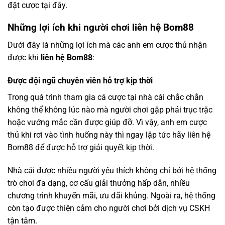
đặt cược tại đây.
Những lợi ích khi người chơi liên hệ Bom88
Dưới đây là những lợi ích mà các anh em cược thủ nhận
được khi
liên hệ Bom88
:
Được đội ngũ chuyên viên hỗ trợ kịp thời
Trong quá trình tham gia cá cược tại nhà cái chắc chắn
không thể không lúc nào mà người chơi gặp phải trục trặc
hoặc vướng mắc cần được giúp đỡ. Vì vậy, anh em cược
thủ khi rơi vào tình huống này thì ngay lập tức hãy
liên hệ
Bom88
để được hỗ trợ giải quyết kịp thời.
Nhà cái được nhiều người yêu thích không chỉ bởi hệ thống
trò chơi đa dạng, cơ cấu giải thưởng hấp dẫn, nhiều
chương trình khuyến mãi, ưu đãi khủng. Ngoài ra, hệ thống
còn tạo được thiện cảm cho người chơi bởi dịch vụ CSKH
tận tâm.