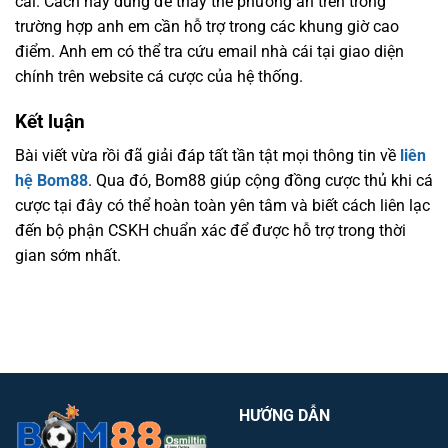
cái. Cách này dùng để thay thế phương án trên trong
trường hợp anh em cần hỗ trợ trong các khung giờ cao
điểm. Anh em có thể tra cứu email nhà cái tại giao diện
chính trên website cá cược của hệ thống.
Kết luận
Bài viết vừa rồi đã giải đáp tất tần tật mọi thông tin về
liên
hệ Bom88
. Qua đó, Bom88 giúp cộng đồng cược thủ khi cá
cược tại đây có thể hoàn toàn yên tâm và biết cách liên lạc
đến bộ phận CSKH chuẩn xác để được hỗ trợ trong thời
gian sớm nhất.
HƯỚNG DẪN