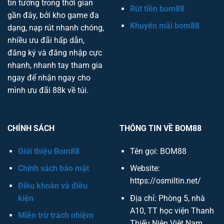
tin tưởng trong thời gian
Rút tiền bom88
gần đây, bởi kho game đa
Khuyến mãi bom88
dạng, nạp rút nhanh chóng,
nhiều ưu đãi hấp dẫn,
đăng ký và đăng nhập cực
nhanh, nhanh tay tham gia
ngay để nhận ngay cho
mình ưu đãi 88k về túi.
CHÍNH SÁCH
THÔNG TIN VỀ BOM88
Giới thiệu Bom88
Tên gọi: BOM88
Chính sách bảo mật
Website:
https://osmiltin.net/
Điều khoản và điều
kiện
Địa chỉ: Phòng 5, nhà
A10, TT học viện Thanh
Miễn trừ trách nhiệm
Thiếu Niên Việt Nam,