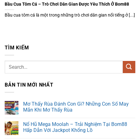
Bầu Cua Tôm Cá – Trò Chơi Dân Gian Được Yêu Thích Ở Bom88
Bầu cua tôm cá là một trong những trò chơi dân gian nổi tiếng ở [...]
TÌM KIẾM
BẢN TIN MỚI NHẤT
Mơ Thấy Rùa Đánh Con Gì? Những Con Số May
Mắn Khi Mơ Thấy Rùa
Không
có
Nổ Hũ Mega Moolah – Trải Nghiệm Tại Bom88
bình
luận
Hấp Dẫn Với Jackpot Khổng Lồ
ở
Mơ
Không